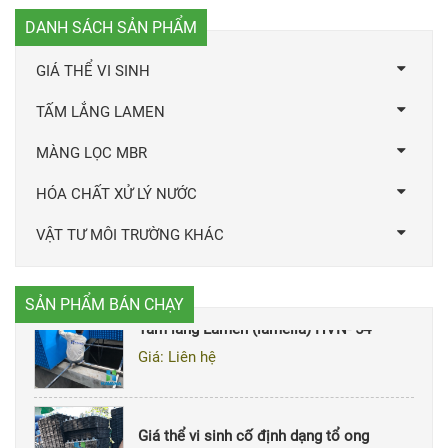
DANH SÁCH SẢN PHẨM
GIÁ THỂ VI SINH
TẤM LẮNG LAMEN
MÀNG LỌC MBR
HÓA CHẤT XỬ LÝ NƯỚC
Giá thể vi sinh dạng mút
xốp(Polyurethane)
VẬT TƯ MÔI TRƯỜNG KHÁC
Giá: Liên hệ
SẢN PHẨM BÁN CHẠY
Tấm lắng Lamen (lamella) HVN- 54
Giá: Liên hệ
Giá thể vi sinh cố định dạng tổ ong
Giá: Liên hệ