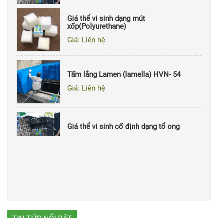
Giá thể vi sinh dạng mút
xốp(Polyurethane)
Giá: Liên hệ
Giá thể vi sinh cố định dạng sợi
Giá: Liên hệ
Tấm lắng Lamen (lamella) HVN- 54
Giá: Liên hệ
Giá thể vi sinh cố định dạng tổ ong
Giá: Liên hệ
Giá thể vi sinh cố định dạng sợi
Giá: Liên hệ