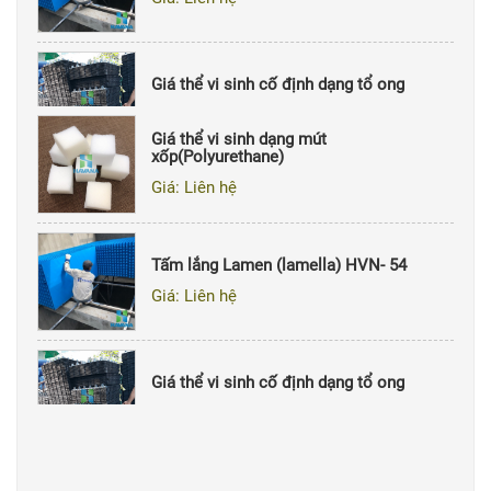
Giá thể vi sinh cố định dạng tổ ong
Giá: Liên hệ
Giá thể vi sinh dạng mút
xốp(Polyurethane)
Giá: Liên hệ
Giá thể vi sinh cố định dạng sợi
Giá: Liên hệ
Tấm lắng Lamen (lamella) HVN- 54
Giá: Liên hệ
Giá thể vi sinh cố định dạng tổ ong
Giá: Liên hệ
Giá thể vi sinh cố định dạng sợi
Giá: Liên hệ