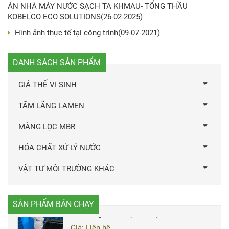
ÁN NHÀ MÁY NƯỚC SẠCH TA KHMAU- TỔNG THẦU
KOBELCO ECO SOLUTIONS
(26-02-2025)
Hình ảnh thực tế tại công trình
(09-07-2021)
DANH SÁCH SẢN PHẨM
GIÁ THỂ VI SINH
TẤM LẮNG LAMEN
MÀNG LỌC MBR
Giá thể vi sinh dạng mút
xốp(Polyurethane)
HÓA CHẤT XỬ LÝ NƯỚC
Giá: Liên hệ
VẬT TƯ MÔI TRƯỜNG KHÁC
Tấm lắng Lamen (lamella) HVN- 54
SẢN PHẨM BÁN CHẠY
Giá: Liên hệ