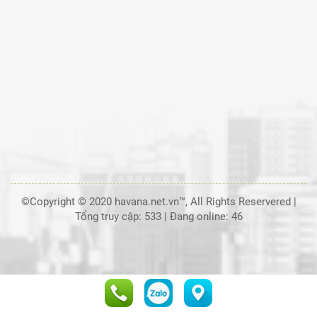
©Copyright © 2020 havana.net.vn™, All Rights Reservered |
Tổng truy cập: 533
|
Đang online: 46